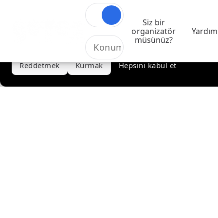
Gezinme deneyiminizi analiz etmek ve hizmetlerimizi ve
Siz bir
içeriklerimizi iyileştirmek için kendi çerezlerimizi ve üçüncü
organizatör
Yardım
taraf çerezlerini kullanıyoruz. Tüm çerezleri kabul edebilir
müsünüz?
veya tercihlerinizi yapılandırabilirsiniz. Daha fazla bilgi için
Çerez Politikamıza
bakın.
Reddetmek
Kurmak
Hepsini kabul et