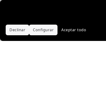
Usamos cookies propias e de terceiros para analizar a súa
navegación e mellorar os nosos servizos e contidos. Pode
aceptalas todas ou configurar as súas preferencias. Máis
información na nosa
Política de cookies
Declinar
Configurar
Aceptar todo